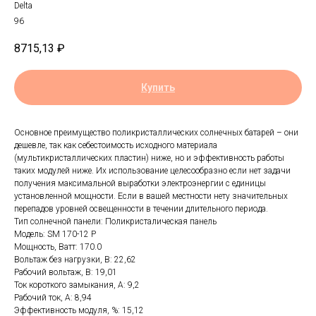
Delta
96
8715,13
₽
Купить
Основное преимущество поликристаллических солнечных батарей – они
дешевле, так как себестоимость исходного материала
(мультикристаллических пластин) ниже, но и эффективность работы
таких модулей ниже. Их использование целесообразно если нет задачи
получения максимальной выработки электроэнергии с единицы
установленной мощности. Если в вашей местности нету значительных
перепадов уровней освещенности в течении длительного периода.
Тип солнечной панели: Поликристалическая панель
Модель: SM 170-12 P
Мощность, Ватт: 170.0
Вольтаж без нагрузки, В: 22,62
Рабочий вольтаж, В: 19,01
Ток короткого замыкания, А: 9,2
Рабочий ток, А: 8,94
Эффективность модуля, %: 15,12