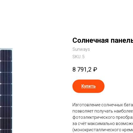
Солнечная панел
Sunways
SKU:
5
8 791,2
₽
Купить
Изготовление солнечных бата
позволяет получать наиболее
фотоэлектрического преобра
за счёт максимально возмож
(монокристаллического крем