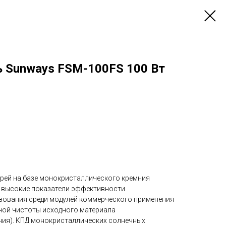
ь Sunways FSM-100FS 100 Вт
рей на базе монокристаллического кремния
 высокие показатели эффективности
зования среди модулей коммерческого применения
ной чистоты исходного материала
ния). КПД монокристаллических солнечных