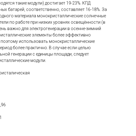
одятся такие модули) достигает 19-23%. КПД
ых батарей, соответственно, составляет 16-18%. За
ходного материала монокристаллические солнечные
ели по работе при низких уровнях освещённости (в
ень важно для электрогенерации в осенне-зимний
ристаллические элементы более эффективно
, поэтому использовать монокристаллические
ериод более практично. В случае если целью
ьной генерации с единицы площади, следует
исталлические модули.
ристалическая
,96
1