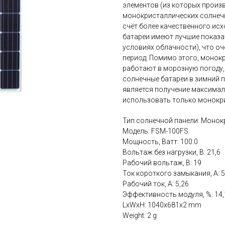
элементов (из которых произв
монокристаллических солнечн
счёт более качественного ис
батареи имеют лучшие показат
условиях облачности), что оч
период. Помимо этого, монок
работают в морозную погоду
солнечные батареи в зимний п
является получение максимал
использовать только монокр
Тип солнечной панели: Монок
Модель: FSM-100FS
Мощность, Ватт: 100.0
Вольтаж без нагрузки, В: 21,6
Рабочий вольтаж, В: 19
Ток короткого замыкания, А: 5
Рабочий ток, А: 5,26
Эффективность модуля, %: 14,
LxWxH: 1040x681x2 mm
Weight: 2 g