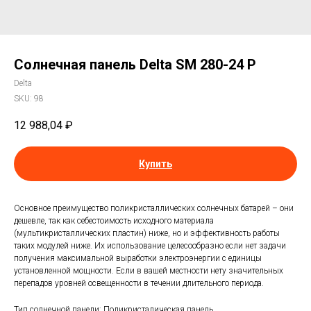
Солнечная панель Delta SM 280-24 P
Delta
SKU:
98
12 988,04
₽
Купить
Основное преимущество поликристаллических солнечных батарей – они
дешевле, так как себестоимость исходного материала
(мультикристаллических пластин) ниже, но и эффективность работы
таких модулей ниже. Их использование целесообразно если нет задачи
получения максимальной выработки электроэнергии с единицы
установленной мощности. Если в вашей местности нету значительных
перепадов уровней освещенности в течении длительного периода.
Тип солнечной панели: Поликристалическая панель