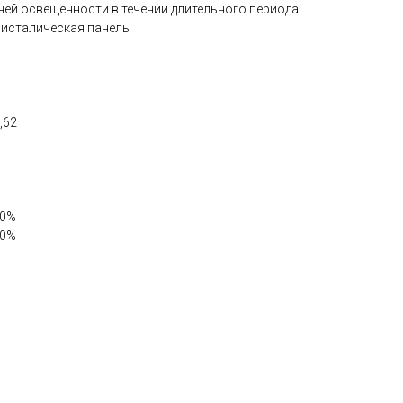
ей освещенности в течении длительного периода.
ристалическая панель
,62
10%
20%