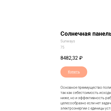
Солнечная панел
Sunways
75
8482,32
₽
Купить
Основное преимущество полик
так как себестоимость исход
ниже, но и эффективность ра
целесообразно если нет зада
электроэнергии с единицы ус