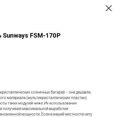
ь Sunways FSM-170P
ристаллических солнечных батарей – они дешевле,
ного материала (мультикристаллических пластин)
боты таких модулей ниже. Их использование
чи получения максимальной выработки
тановленной мощности. Если в вашей местности нету