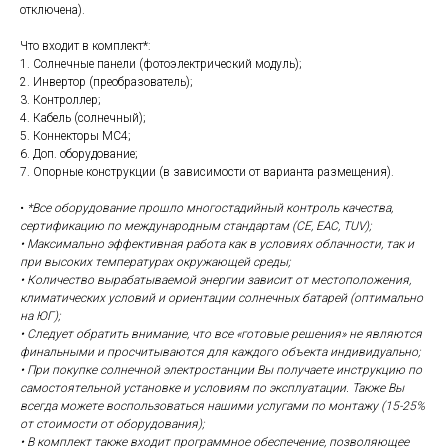
отключена).
Что входит в комплект*:
1. Солнечные панели (фотоэлектрический модуль);
2. Инвертор (преобразователь);
3. Контроллер;
4. Кабель (солнечный);
5. Коннекторы MC4;
6. Доп. оборудование;
7. Опорные конструкции (в зависимости от варианта размещения).
•
*Все оборудование прошло многостадийный контроль качества,
сертификацию по международным стандартам (CE, EAC, TUV);
• Максимально эффективная работа как в условиях облачности, так и
при высоких температурах окружающей среды;
• Количество вырабатываемой энергии зависит от местоположения,
климатических условий и ориентации солнечных батарей (оптимально
на ЮГ);
• Следует обратить внимание, что все «готовые решения» не являются
финальными и просчитываются для каждого объекта индивидуально;
• При покупке солнечной электростанции Вы получаете инструкцию по
самостоятельной установке и условиям по эксплуатации. Также Вы
всегда можете воспользоваться нашими услугами по монтажу (15-25%
от стоимости от оборудования);
• В комплект также входит программное обеспечение, позволяющее