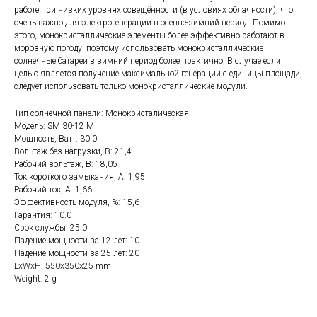
работе при низких уровнях освещённости (в условиях облачности), что
очень важно для электрогенерации в осенне-зимний период. Помимо
этого, монокристаллические элементы более эффективно работают в
морозную погоду, поэтому использовать монокристаллические
солнечные батареи в зимний период более практично. В случае если
целью является получение максимальной генерации с единицы площади,
следует использовать только монокристаллические модули.
Тип солнечной панели: Монокристалическая
Модель: SM 30-12 M
Мощность, Ватт: 30.0
Вольтаж без нагрузки, В: 21,4
Рабочий вольтаж, В: 18,05
Ток короткого замыкания, А: 1,95
Рабочий ток, А: 1,66
Эффективность модуля, %: 15,6
Гарантия: 10.0
Срок службы: 25.0
Падение мощности за 12 лет: 10
Падение мощности за 25 лет: 20
LxWxH: 550x350x25 mm
Weight: 2 g