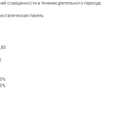
ей освещенности в течении длительного периода.
ристалическая панель
,83
1
10%
20%