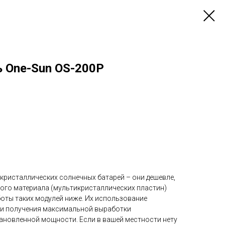
ь One-Sun OS-200P
ристаллических солнечных батарей – они дешевле,
ного материала (мультикристаллических пластин)
боты таких модулей ниже. Их использование
чи получения максимальной выработки
тановленной мощности. Если в вашей местности нету