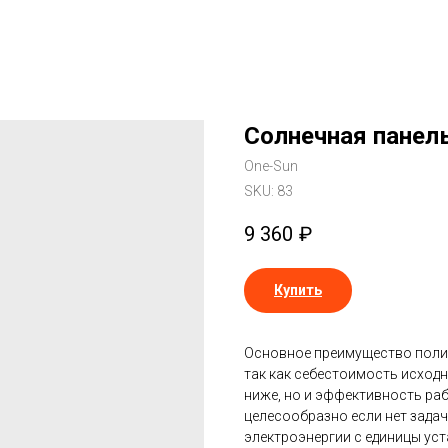
Солнечная панел
One-Sun
SKU:
83
9 360
₽
Купить
Основное преимущество полик
так как себестоимость исход
ниже, но и эффективность ра
целесообразно если нет зада
электроэнергии с единицы ус