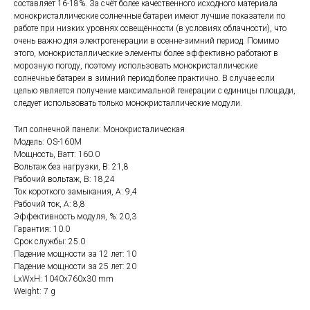
составляет 16-18%. За счёт более качественного исходного материала
монокристаллические солнечные батареи имеют лучшие показатели по
работе при низких уровнях освещённости (в условиях облачности), что
очень важно для электрогенерации в осенне-зимний период. Помимо
этого, монокристаллические элементы более эффективно работают в
морозную погоду, поэтому использовать монокристаллические
солнечные батареи в зимний период более практично. В случае если
целью является получение максимальной генерации с единицы площади,
следует использовать только монокристаллические модули.
Тип солнечной панели: Монокристалическая
Модель: OS-160M
Мощность, Ватт: 160.0
Вольтаж без нагрузки, В: 21,8
Рабочий вольтаж, В: 18,24
Ток короткого замыкания, А: 9,4
Рабочий ток, А: 8,8
Эффективность модуля, %: 20,3
Гарантия: 10.0
Срок службы: 25.0
Падение мощности за 12 лет: 10
Падение мощности за 25 лет: 20
LxWxH: 1040x760x30 mm
Weight: 7 g