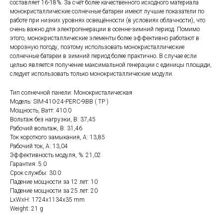
составляет 16-18%. За счёт более качественного исходного материала
монокристаллические солнечные батареи имеют лучшие показатели по
работе при низких уровнях освещённости (в условиях облачности), что
очень важно для электрогенерации в осенне-зимний период. Помимо
этого, монокристаллические элементы более эффективно работают в
морозную погоду, поэтому использовать монокристаллические
солнечные батареи в зимний период более практично. В случае если
целью является получение максимальной генерации с единицы площади,
следует использовать только монокристаллические модули.
Тип солнечной панели: Монокристалическая
Модель: SIM-410-24-PERC-9BB ( TP )
Мощность, Ватт: 410.0
Вольтаж без нагрузки, В: 37,45
Рабочий вольтаж, В: 31,46
Ток короткого замыкания, А: 13,85
Рабочий ток, А: 13,04
Эффективность модуля, %: 21,02
Гарантия: 5.0
Срок службы: 30.0
Падение мощности за 12 лет: 10
Падение мощности за 25 лет: 20
LxWxH: 1724x1134x35 mm
Weight: 21 g