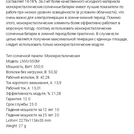
составляет 16-18%. За счёт более качественного исходного материала
монокристаллические солнечные батареи имеют лучшие показатели по
работе при низких уровнях освещённости (в условиях облачности), что
очень важно для электрогенерации в осенне-зимний период. Помимо
этого, монокристаллические элементы более эффективно работают в
морозную погоду, поэтому использовать монокристаллические
солнечные батареи в зимний период более практично. В случае если
целью является получение максимальной генерации с единицы площади,
следует использовать только монокристаллические модули.
Тип солнечной панели: Монокристалическая
Модель: LNVU-550M
Мощность, Ватт: 550.0
Вольтаж без нагрузки, В: 50,32
Рабочий вольтаж, В: 42,28
Ток короткого замыкания, А: 13,9
Рабочий ток, А: 13,01
Эффективность модуля, %: 21,28
Гарантия: 12.0
Срок службы: 25.0
Падение мощности за 12 лет: 10
Падение мощности за 25 лет: 20
LxWxH: 2279x1134x35 mm
Weight: 27 g