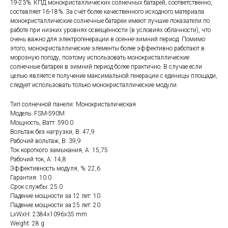
19-23%. КПД монокристаллических солнечных батарей, соответственно,
составляет 16-18%. За счёт более качественного исходного материала
монокристаллические солнечные батареи имеют лучшие показатели по
работе при низких уровнях освещённости (в условиях облачности), что
очень важно для электрогенерации в осенне-зимний период. Помимо
этого, монокристаллические элементы более эффективно работают в
морозную погоду, поэтому использовать монокристаллические
солнечные батареи в зимний период более практично. В случае если
целью является получение максимальной генерации с единицы площади,
следует использовать только монокристаллические модули.
Тип солнечной панели: Монокристалическая
Модель: FSM-590M
Мощность, Ватт: 590.0
Вольтаж без нагрузки, В: 47,9
Рабочий вольтаж, В: 39,9
Ток короткого замыкания, А: 15,75
Рабочий ток, А: 14,8
Эффективность модуля, %: 22,6
Гарантия: 10.0
Срок службы: 25.0
Падение мощности за 12 лет: 10
Падение мощности за 25 лет: 20
LxWxH: 2384x1096x35 mm
Weight: 28 g