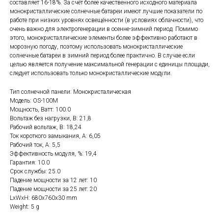
составляет 16-18%. За счёт более качественного исходного материала
монокристаллические солнечные батареи имеют лучшие показатели по
работе при низких уровнях освещённости (в условиях облачности), что
очень важно для электрогенерации в осенне-зимний период. Помимо
этого, монокристаллические элементы более эффективно работают в
морозную погоду, поэтому использовать монокристаллические
солнечные батареи в зимний период более практично. В случае если
целью является получение максимальной генерации с единицы площади,
следует использовать только монокристаллические модули.
Тип солнечной панели: Монокристалическая
Модель: OS-100M
Мощность, Ватт: 100.0
Вольтаж без нагрузки, В: 21,8
Рабочий вольтаж, В: 18,24
Ток короткого замыкания, А: 6,05
Рабочий ток, А: 5,5
Эффективность модуля, %: 19,4
Гарантия: 10.0
Срок службы: 25.0
Падение мощности за 12 лет: 10
Падение мощности за 25 лет: 20
LxWxH: 680x760x30 mm
Weight: 5 g