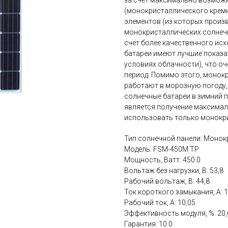
за счёт максимально возмож
(монокристаллического крем
элементов (из которых произв
монокристаллических солнечн
счёт более качественного ис
батареи имеют лучшие показат
условиях облачности), что оч
период. Помимо этого, монок
работают в морозную погоду
солнечные батареи в зимний п
является получение максимал
использовать только монокр
Тип солнечной панели: Монок
Модель: FSM-450M TP
Мощность, Ватт: 450.0
Вольтаж без нагрузки, В: 53,8
Рабочий вольтаж, В: 44,8
Ток короткого замыкания, А: 1
Рабочий ток, А: 10,05
Эффективность модуля, %: 20,
Гарантия: 10.0