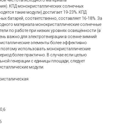
ной чистоты исходного материала
ния). КПД монокристаллических солнечных
одятся такие модули) достигает 19-23%. КПД
ых батарей, соответственно, составляет 16-18%. За
ходного материала монокристаллические солнечные
ели по работе при низких уровнях освещённости (в
ень важно для электрогенерации в осенне-зимний
ристаллические элементы более эффективно
, поэтому использовать монокристаллические
ериод более практично. В случае если целью
ьной генерации с единицы площади, следует
исталлические модули.
ристалическая
0,6
6