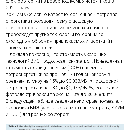
электроэнергии из возобновляемых источников в
2021 году».
Как нам уже давно известно, солнечная и ветровая
энергетика производят самую дешёвую
электроэнергию во многих регионах и намного
превосходят другие технологии генерации по
ежегодным объёмам привлекаемых инвестиций и
вводимых мощностей.
В докладе показано, что стоимость указанных
технологий ВИЭ продолжает снижаться. Приведённая
стоимость единицы энергии (LCOE) наземной
ветроэнергетики за прошедший год снизилась в
среднем по миру на 15% до $0,033/кВт*ч, офшорной
ветроэнергетики на 13% до $0,075/кВт*ч, солнечной
фотоэлектрической также на 13% до $0,048/кВт*ч.
В следующей таблице сведены некоторые показатели
экономики ВИЭ (удельные капитальные затраты, КИУМ
и LCOE) для разных секторов: