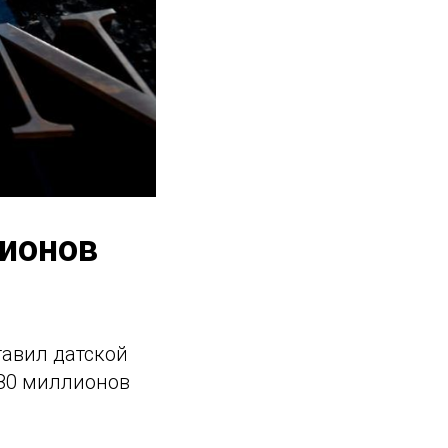
лионов
тавил датской
680 миллионов