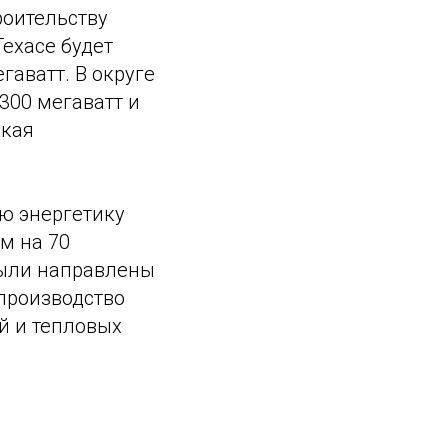
роительству
Техасе будет
гаватт. В округе
300 мегаватт и
ская
ую энергетику
м на 70
были направлены
 производство
й и тепловых