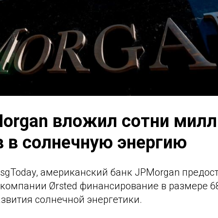
organ вложил сотни мил
 в солнечную энергию
sgToday, американский банк JPMorgan предос
 компании Ørsted финансирование в размере 
азвития солнечной энергетики.