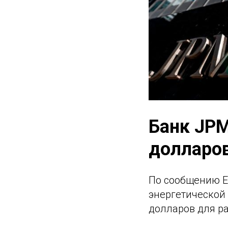
Банк JPM
долларов
По сообщению E
энергетической
долларов для р