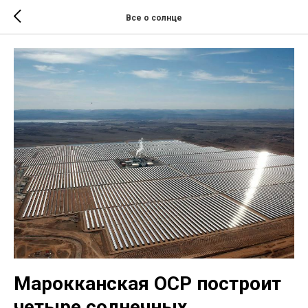
Все о солнце
Марокканская OCP построит
четыре солнечных