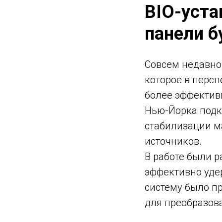
BIO-уста
панели 
Совсем недавно
которое в перс
более эффектив
Нью-Йорка подк
стабилизации м
источников.
В работе были р
эффективно уде
систему было п
для преобразова