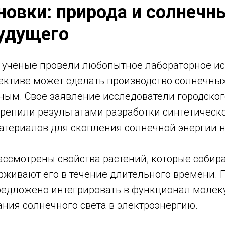
новки: природа и солнечн
будущего
 ученые провели любопытное лабораторное ис
пективе может сделать производство солнечны
ным. Свое заявление исследователи городско
репили результатами разработки синтетическо
атериалов для скопления солнечной энергии н
ассмотрены свойства растений, которые собира
рживают его в течение длительного времени.
редложено интегрировать в функционал молек
ния солнечного света в электроэнергию.