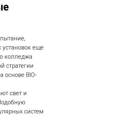
ые
пытание,
х установок еще
го колледжа
й стратегии
а основе BIO-
ют свет и
 Подобную
улярных систем