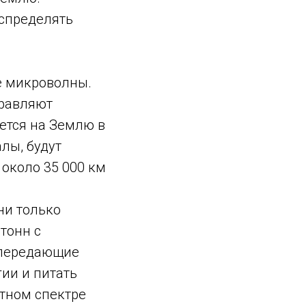
аспределять
е микроволны.
правляют
ается на Землю в
лы, будут
 около 35 000 км
ни только
тонн с
 передающие
ии и питать
итном спектре