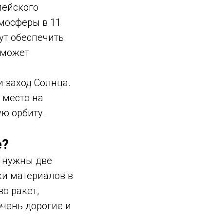
пейского
тмосферы в 11
ут обеспечить
сможет
и заход Солнца.
 место на
ю орбиту.
е?
, нужны две
ки материалов в
о ракет,
очень дорогие и