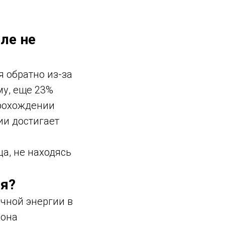
ле не
 обратно из-за
му, еще 23%
прохождении
ии достигает
а, не находясь
ия?
ечной энергии в
 она