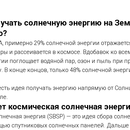
учать солнечную энергию на Зем
о?
, примерно 29% солнечной энергии отражается
ы и рассеивается в космосе. Вдобавок ко все
гии поглощает водяной пар, озон и пыль при 
. В конце концов, только 48% солнечной энерг
сть идея получать энергию напрямую от Солнц
ле.
ет космическая солнечная энерг
нечная энергия (SBSP) — это идея сбора солн
щью спутниковых солнечных панелей. Дальше