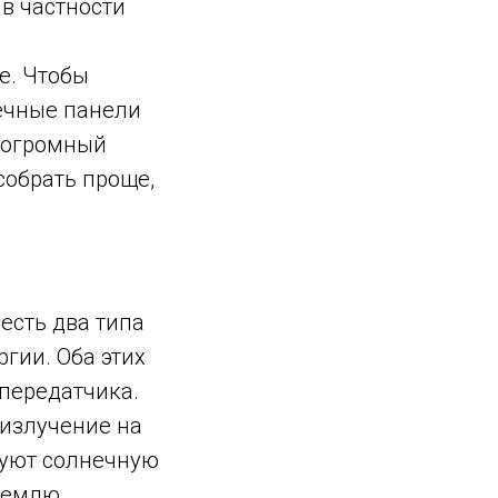
в частности
.
е. Чтобы
ечные панели
т огромный
собрать проще,
есть два типа
гии. Оба этих
 передатчика.
 излучение на
зуют солнечную
Землю.