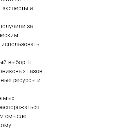
т эксперты и
 получили за
ческим
 использовать
ый выбор. В
рниковых газов,
дные ресурсы и
самых
 распоряжаться
ом смысле
кому