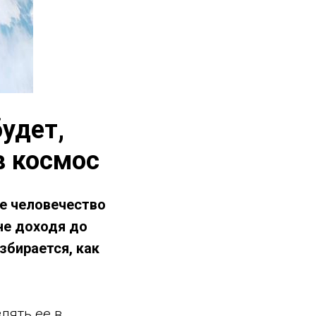
удет,
в космос
се человечество
 не доходя до
збирается, как
лять ее в