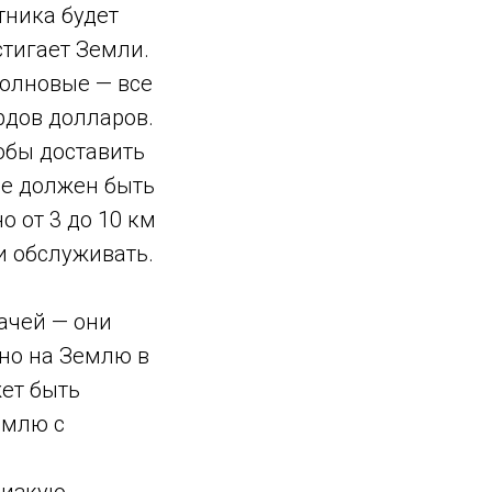
тника будет
стигает Земли.
волновые — все
рдов долларов.
тобы доставить
ле должен быть
 от 3 до 10 км
и обслуживать.
ачей — они
тно на Землю в
жет быть
емлю с