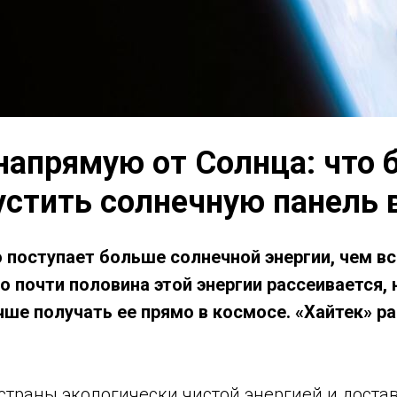
напрямую от Солнца: что б
устить солнечную панель 
ю поступает больше солнечной энергии, чем в
Но почти половина этой энергии рассеивается,
чше получать ее прямо в космосе. «Хайтек» ра
страны экологически чистой энергией и достав