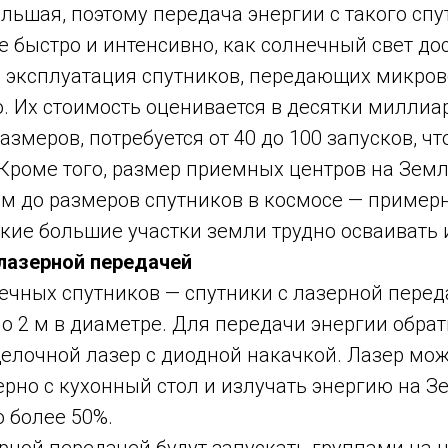
льшая, поэтому передача энергии с такого спу
е быстро и интенсивно, как солнечный свет до
 и эксплуатация спутников, передающих микро
о. Их стоимость оценивается в десятки миллиа
азмеров, потребуется от 40 до 100 запусков, ч
 Кроме того, размер приемных центров на Зем
 до размеров спутников в космосе — примерно
акие большие участки земли трудно осваивать 
 лазерной передачей
ечных спутников — спутники с лазерной перед
ло 2 м в диаметре. Для передачи энергии обра
щелочной лазер с диодной накачкой. Лазер мо
рно с кухонный стол и излучать энергию на З
 более 50%.