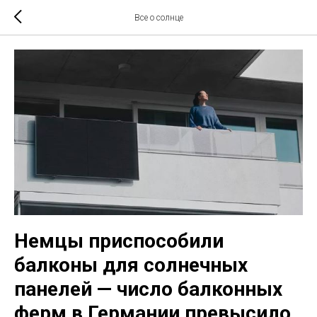
Все о солнце
Немцы приспособили
балконы для солнечных
панелей — число балконных
ферм в Германии превысило