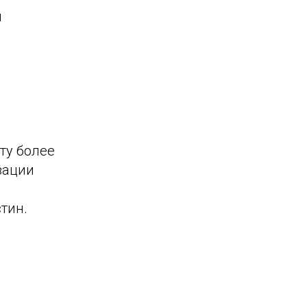
и
ту более
зации
тин.