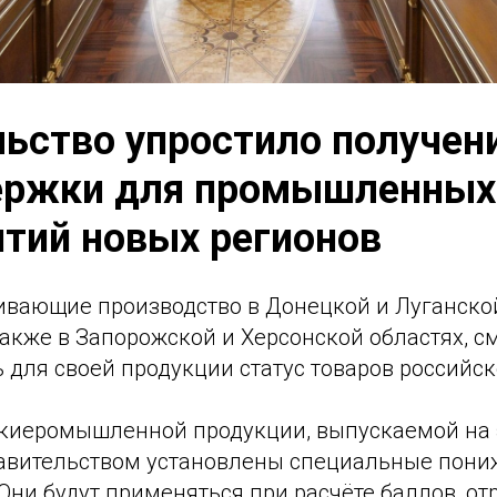
ьство упростило получен
ержки для промышленных
тий новых регионов
ивающие производство в Донецкой и Луганско
также в Запорожской и Херсонской областях, с
для своей продукции статус товаров российск
киеромышленной продукции, выпускаемой на 
равительством установлены специальные пон
Они будут применяться при расчёте баллов, о