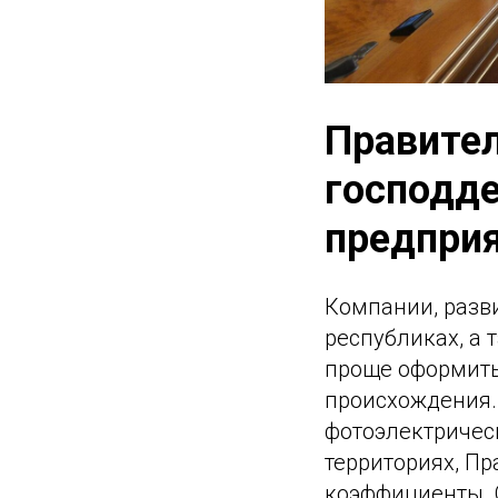
Правител
господд
предприя
Компании, разв
республиках, а 
проще оформить 
происхождения.
фотоэлектричес
территориях, П
коэффициенты. 