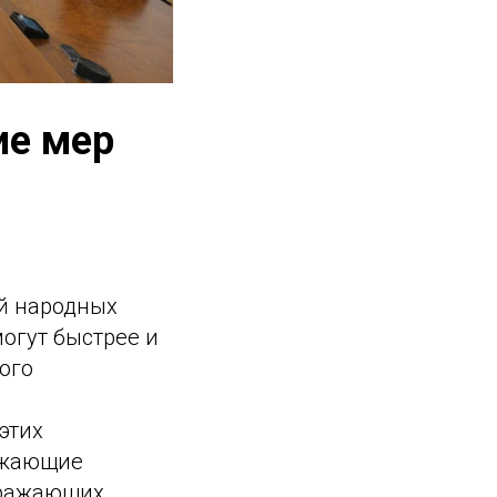
ие мер
й народных
могут быстрее и
ого
этих
ижающие
тражающих