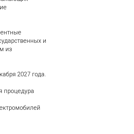
ние
рентные
сударственных и
м из
кабря 2027 года.
я процедура
лектромобилей