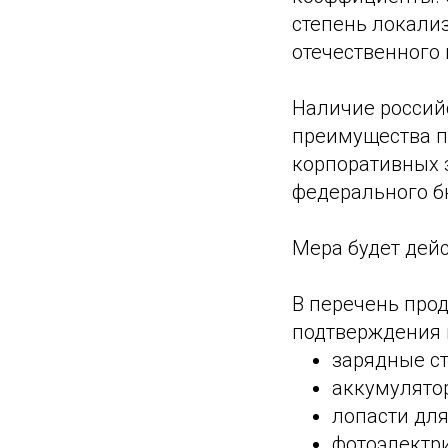
степень локали
отечественного
Наличие россий
преимущества п
корпоративных з
федерального б
Мера будет дейс
В перечень про
подтверждения 
зарядные с
аккумулято
лопасти для
фотоэлектр