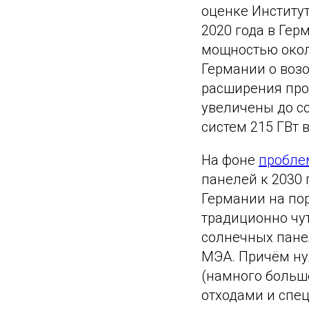
оценке Институт
2020 года в Ге
мощностью около
Германии о воз
расширения про
увеличены до с
систем 215 ГВт в
На фоне
пробле
панелей к 2030 г
Германии на пор
традиционно чу
солнечных панел
МЭА. Причём ну
(намного больше
отходами и спе