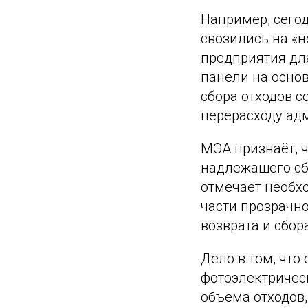
Например, сего
свозились на «н
предприятия дл
панели на основ
сбора отходов 
перерасходу ад
МЭА признаёт, 
надлежащего сб
отмечает необхо
части прозрачн
возврата и сбор
Дело в том, чт
фотоэлектричес
объёма отходов,