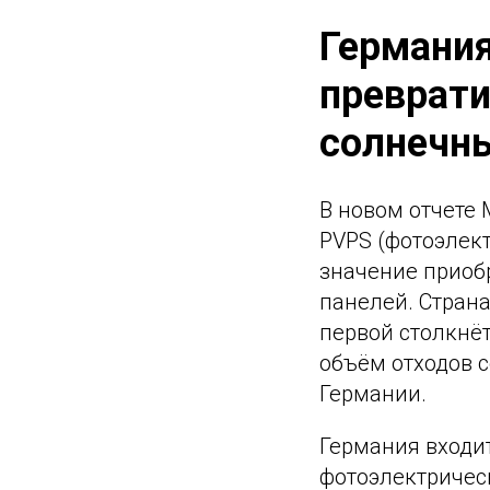
Германия
преврати
солнечн
В новом отчете
PVPS (фотоэлек
значение приоб
панелей. Стран
первой столкнёт
объём отходов с
Германии.
Германия входи
фотоэлектрическ