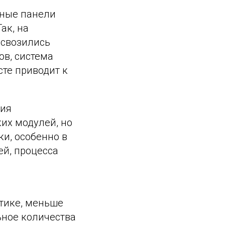
чные панели
ак, на
 свозились
ов, система
сте приводит к
ния
их модулей, но
и, особенно в
ей, процесса
тике, меньше
ьное количества