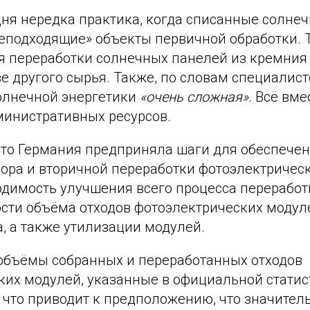
дня нередка практика, когда списанные солне
еподходящие» объекты первичной обработки. Т
я переработки солнечных панелей из кремния
е другого сырья. Также, по словам специалист
солнечной энергетики
«очень сложная»
. Всё вме
министративных ресурсов.
что Германия предприняла шаги для обеспече
ора и вторичной переработки фотоэлектрическ
димость улучшения всего процесса переработк
ости объёма отходов фотоэлектрических модул
а, а также утилизации модулей.
о объёмы собранных и переработанных отходов
ких модулей, указанные в официальной статис
 что приводит к предположению, что значител