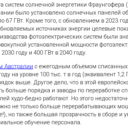
а систем солнечной энергетики Фраунгофера (I
рмании было установлено солнечных панелей о
 67 ГВт. Кроме того, с обновлением в 2023 го
обновляемых источниках энергии целевые пок
изводства фотоэлектрических систем были зн
овокупной установленной мощности фотоэлект
 2030 году и 400 ГВт в 2040 году.
м Австралии
с ежегодным объёмом списанных
оду на уровне 100 тыс. т в год (эквивалент 1,2
ядок выше. Другое дело, что в этой европейск
ть больше порядка и заводы по переработке с
ей худо-бедно работают. Но этого недостаточн
жно не только больше перерабатывающих мо
!), но также большая прозрачность в сборе и 
циальное обучение персонала.