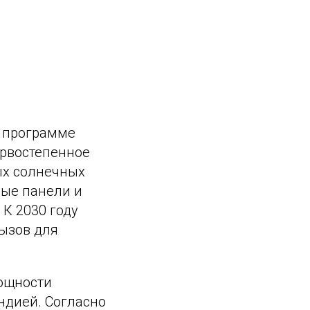
о программе
ервостепенное
ых солнечных
ные панели и
 К 2030 году
вызов для
мощности
ндией. Согласно