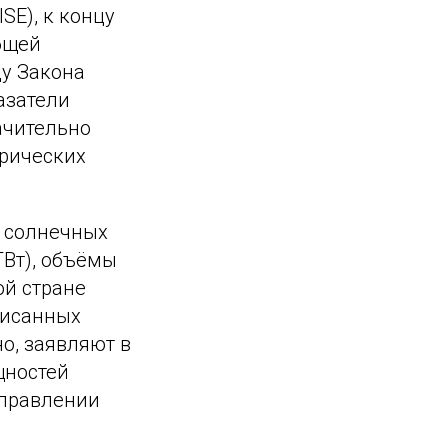
SE), к концу
бщей
ду Закона
азатели
ачительно
рических
 солнечных
 ГВт), объёмы
ой стране
писанных
о, заявляют в
щностей
управлении