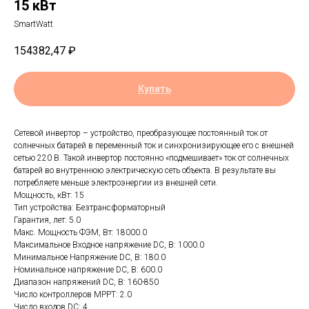
15 кВт
SmartWatt
154382,47
₽
Купить
Сетевой инвертор – устройство, преобразующее постоянный ток от
солнечных батарей в переменный ток и синхронизирующее его с внешней
сетью 220 В. Такой инвертор постоянно «подмешивает» ток от солнечных
батарей во внутреннюю электрическую сеть объекта. В результате вы
потребляете меньше электроэнергии из внешней сети.
Мощность, кВт: 15
Тип устройства: Безтрансформаторный
Гарантия, лет: 5.0
Макс. Мощность ФЭМ, Вт: 18000.0
Максимальное Входное напряжение DC, В: 1000.0
Минимальное Напряжение DC, В: 180.0
Номинальное напряжение DC, В: 600.0
Диапазон напряжений DC, В: 160-850
Число контроллеров MPPT: 2.0
Число входов DC: 4