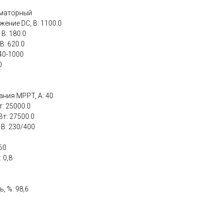
рматорный
ение DC, В: 1100.0
В: 180.0
: 620.0
40-1000
0
ния MPPT, А: 40
: 25000.0
т: 27500.0
В: 230/400
60
 0,8
 %: 98,6