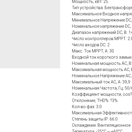
Мощность, кВт: 25
Тип устройства: Безтрансфо
Максимальное Входное напряж
Минимальное Напряжение DC, 
Номинальное напряжение DC, В
Диапазон напряжений DC, В: 1
Число контроллеров MPPT: 2.
Число входов DC: 2
Макс. Ток MPPT, А: 30
Входной ток короткого замыка
Номинальная мощность AC, Вт
Максимальная мощность AC, В
Номинальное Напряжение AC, 
Максимальный ток AC, А: 39,9
Номинальная Частота, Гц: 50/
Коэффициент мощности, cos?:
Отклонение, THD%: ?3%
Кол-во фаз: 3.0
Максимальная Эффективность,
Степень защиты IP: 66.0
Охлаждение: Вентиляционное
Тепература: -25°C ~ +60°C