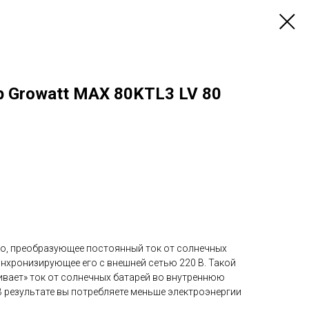
р Growatt MAX 80KTL3 LV 80
во, преобразующее постоянный ток от солнечных
инхронизирующее его с внешней сетью 220 В. Такой
вает» ток от солнечных батарей во внутреннюю
В результате вы потребляете меньше электроэнергии