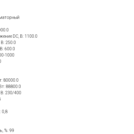
рматорный
00.0
ение DC, В: 1100.0
В: 250.0
: 600.0
00-1000
0
: 80000.0
т: 88800.0
В: 230/400
8
 0,8
, %: 99