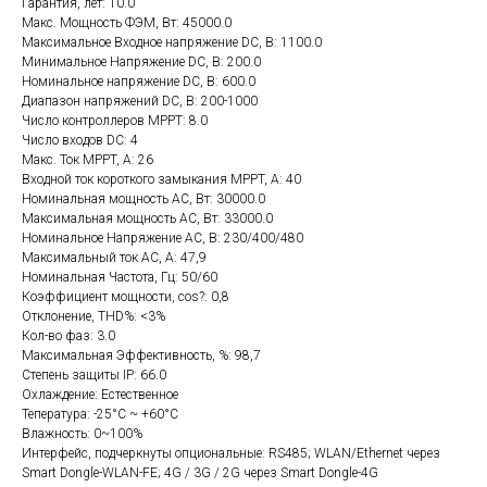
Гарантия, лет: 10.0
Макс. Мощность ФЭМ, Вт: 45000.0
Максимальное Входное напряжение DC, В: 1100.0
Минимальное Напряжение DC, В: 200.0
Номинальное напряжение DC, В: 600.0
Диапазон напряжений DC, В: 200-1000
Число контроллеров MPPT: 8.0
Число входов DC: 4
Макс. Ток MPPT, А: 26
Входной ток короткого замыкания MPPT, А: 40
Номинальная мощность AC, Вт: 30000.0
Максимальная мощность AC, Вт: 33000.0
Номинальное Напряжение AC, В: 230/400/480
Максимальный ток AC, А: 47,9
Номинальная Частота, Гц: 50/60
Коэффициент мощности, cos?: 0,8
Отклонение, THD%: <3%
Кол-во фаз: 3.0
Максимальная Эффективность, %: 98,7
Степень защиты IP: 66.0
Охлаждение: Естественное
Тепература: -25°C ~ +60°C
Влажность: 0~100%
Интерфейс, подчеркнуты опциональные: RS485; WLAN/Ethernet через
Smart Dongle-WLAN-FE; 4G / 3G / 2G через Smart Dongle-4G