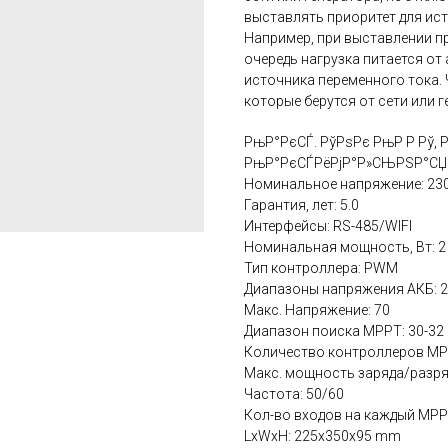
выставлять приоритет для ис
Например, при выставлении п
очередь нагрузка питается от
источника переменного тока.
которые берутся от сети или г
РњР°РєСЃ. РўРѕРє РњР Р Рў, Р
РњР°РєСЃРёРјР°Р»СЊРЅР°СЏ С
Номинальное напряжение: 23
Гарантия, лет: 5.0
Интерфейсы: RS-485/WIFI
Номинальная мощность‚ Вт: 2
Тип контроллера: PWM
Диапазоны напряжения АКБ: 
Макс. Напряжение: 70
Диапазон поиска MPPT: 30-32
Количество контроллеров MP
Макс. мощность заряда/разряд
Частота: 50/60
Кол-во входов на каждый MPPT
LxWxH: 225x350x95 mm