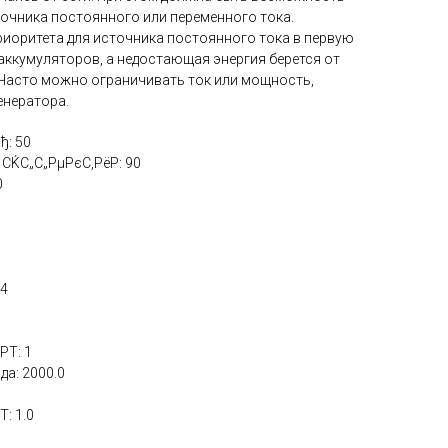
точника постоянного или переменного тока.
риоритета для источника постоянного тока в первую
 аккумуляторов, а недостающая энергия берется от
 Часто можно ограничивать ток или мощность,
енератора.
ђ: 50
ЌС„С„РµРєС‚РёР: 90
0
24
PT: 1
а: 2000.0
: 1.0