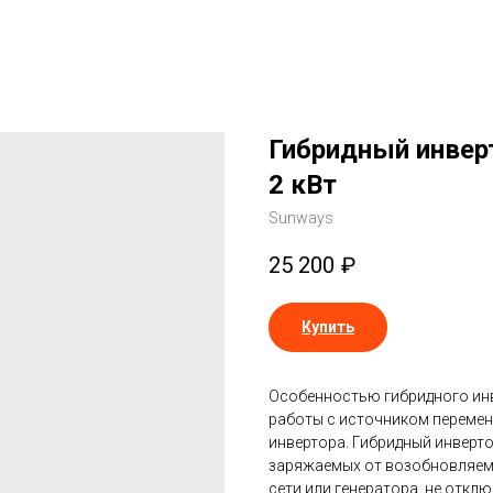
Гибридный инвер
2 кВт
Sunways
25 200
₽
Купить
Особенностью гибридного ин
работы с источником переменн
инвертора. Гибридный инверт
заряжаемых от возобновляемо
сети или генератора, не откл