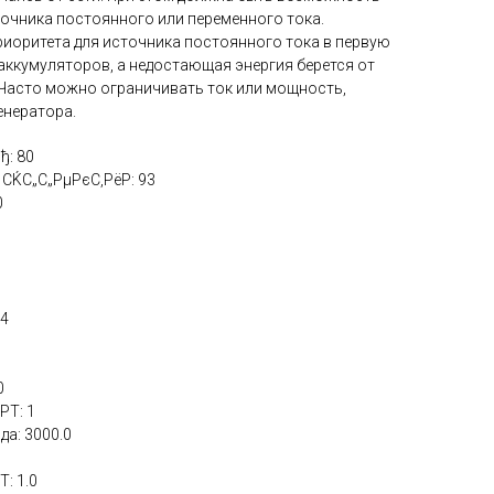
точника постоянного или переменного тока.
риоритета для источника постоянного тока в первую
 аккумуляторов, а недостающая энергия берется от
 Часто можно ограничивать ток или мощность,
енератора.
ђ: 80
ЌС„С„РµРєС‚РёР: 93
0
24
0
PT: 1
а: 3000.0
: 1.0