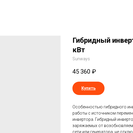
Гибридный инверт
кВт
Sunways
45 360
₽
Купить
Особенностью гибридного ин
работы с источником переменн
инвертора. Гибридный инверт
заряжаемых от возобновляемо
сети или генератора, не откл