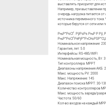
выставлять приоритет для ис
Например, при выставлении п
очередь нагрузка питается от
источника переменного тока.
которые берутся от сети или г
РњР°РєСЃ. РўРѕРє РњР Р Рў, Р
РњР°РєСЃРёРјР°Р»СЊРЅР°СЏ С
Номинальное напряжение: 23
Гарантия, лет: 5.0
Интерфейсы: RS-485/WIFI
Номинальная мощность‚ Вт: 3
Тип контроллера: MPPT
Диапазоны напряжения АКБ: 
Макс. мощность PV: 2000
Макс. Напряжение: 145
Диапазон поиска MPPT: 30-13
Количество контроллеров MP
Макс. мощность заряда/разряд
Частота: 50/60
Кол-во входов на каждый MPPT