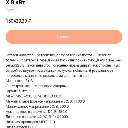
X 8 кВт
Growatt
150429,29
₽
Купить
Сетевой инвертор – устройство, преобразующее постоянный ток от
солнечных батарей в переменный ток и синхронизирующее его с внешней
сетью 220 В. Такой инвертор постоянно «подмешивает» ток от солнечных
батарей во внутреннюю электрическую сеть объекта. В результате вы
потребляете меньше электроэнергии из внешней сети.
Мощность, кВт: 8
Тип устройства: Безтрансформаторный
Гарантия, лет: 5.0
Макс. Мощность ФЭМ, Вт: 12000.0
Максимальное Входное напряжение DC, В: 1100.0
Минимальное Напряжение DC, В: 200.0
Номинальное напряжение DC, В: 580.0
Диапазон напряжений DC, В: 140-1000
Число контроллеров MPPT: 2.0
Число входов DC: 1