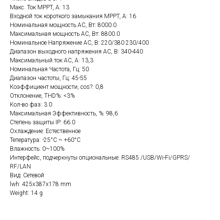
Макс. Ток MPPT, А: 13
Входной ток короткого замыкания MPPT, А: 16
Номинальная мощность AC, Вт: 8000.0
Максимальная мощность AC, Вт: 8800.0
Номинальное Напряжение AC, В: 220/380 230/400
Диапазон выходного напряжения AC, В: 340-440
Максимальный ток AC, А: 13,3
Номинальная Частота, Гц: 50
Диапазон частоты, Гц: 45-55
Коэффициент мощности, cos?: 0,8
Отклонение, THD%: <3%
Кол-во фаз: 3.0
Максимальная Эффективность, %: 98,6
Степень защиты IP: 66.0
Охлаждение: Естественное
Тепература: -25°C ~ +60°C
Влажность: 0~100%
Интерфейс, подчеркнуты опциональные: RS485 /USB/Wi-Fi/GPRS/
RF/LAN
Вид: Сетевой
lwh: 425x387x178 mm
Weight: 14 g