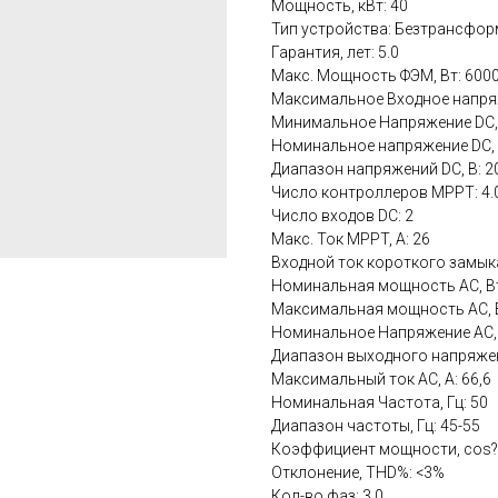
Мощность, кВт: 40
Тип устройства: Безтрансфо
Гарантия, лет: 5.0
Макс. Мощность ФЭМ, Вт: 6000
Максимальное Входное напряж
Минимальное Напряжение DC, 
Номинальное напряжение DC, В
Диапазон напряжений DC, В: 2
Число контроллеров MPPT: 4.
Число входов DC: 2
Макс. Ток MPPT, А: 26
Входной ток короткого замыка
Номинальная мощность AC, Вт
Максимальная мощность AC, В
Номинальное Напряжение AC, 
Диапазон выходного напряжени
Максимальный ток AC, А: 66,6
Номинальная Частота, Гц: 50
Диапазон частоты, Гц: 45-55
Коэффициент мощности, cos?:
Отклонение, THD%: <3%
Кол-во фаз: 3.0