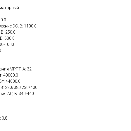
рматорный
0.0
ение DC, В: 1100.0
В: 250.0
: 600.0
00-1000
0
ния MPPT, А: 32
: 40000.0
т: 44000.0
В: 220/380 230/400
я AC, В: 340-440
 0,8