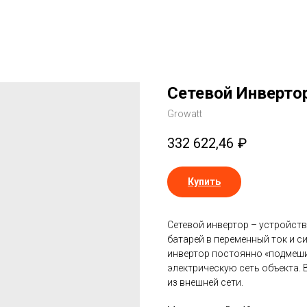
Сетевой Инвертор
Growatt
332 622,46
₽
Купить
Сетевой инвертор – устройст
батарей в переменный ток и с
инвертор постоянно «подмеши
электрическую сеть объекта. 
из внешней сети.