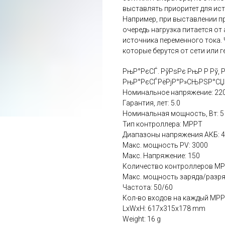
выставлять приоритет для ис
Например, при выставлении п
очередь нагрузка питается от
источника переменного тока.
которые берутся от сети или г
РњР°РєСЃ. РўРѕРє РњР Р Рў, Р
РњР°РєСЃРёРјР°Р»СЊРЅР°СЏ С
Номинальное напряжение: 22
Гарантия, лет: 5.0
Номинальная мощность‚ Вт: 5
Тип контроллера: MPPT
Диапазоны напряжения АКБ: 
Макс. мощность PV: 3000
Макс. Напряжение: 150
Количество контроллеров MP
Макс. мощность заряда/разряд
Частота: 50/60
Кол-во входов на каждый MPPT
LxWxH: 617x315x178 mm
Weight: 16 g