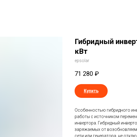
Гибридный инвер
кВт
epsolar
71 280
₽
Купить
Особенностью гибридного ин
работы с источником переменн
инвертора. Гибридный инверт
заряжаемых от возобновляемо
сети или генератора, не откл