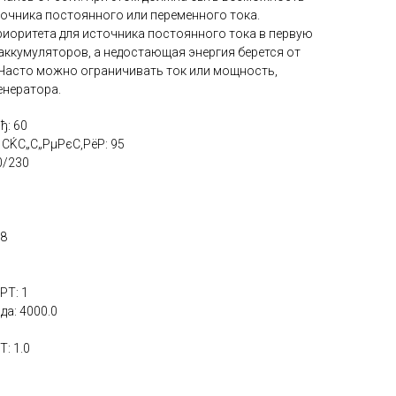
точника постоянного или переменного тока.
риоритета для источника постоянного тока в первую
 аккумуляторов, а недостающая энергия берется от
 Часто можно ограничивать ток или мощность,
енератора.
ђ: 60
ЌС„С„РµРєС‚РёР: 95
0/230
48
PT: 1
а: 4000.0
: 1.0