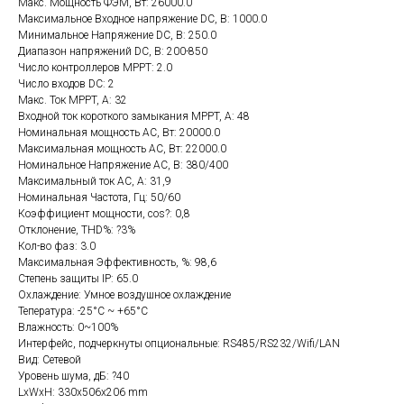
Макс. Мощность ФЭМ, Вт: 26000.0
Максимальное Входное напряжение DC, В: 1000.0
Минимальное Напряжение DC, В: 250.0
Диапазон напряжений DC, В: 200-850
Число контроллеров MPPT: 2.0
Число входов DC: 2
Макс. Ток MPPT, А: 32
Входной ток короткого замыкания MPPT, А: 48
Номинальная мощность AC, Вт: 20000.0
Максимальная мощность AC, Вт: 22000.0
Номинальное Напряжение AC, В: 380/400
Максимальный ток AC, А: 31,9
Номинальная Частота, Гц: 50/60
Коэффициент мощности, cos?: 0,8
Отклонение, THD%: ?3%
Кол-во фаз: 3.0
Максимальная Эффективность, %: 98,6
Степень защиты IP: 65.0
Охлаждение: Умное воздушное охлаждение
Тепература: -25°C ~ +65°C
Влажность: 0~100%
Интерфейс, подчеркнуты опциональные: RS485/RS232/Wifi/LAN
Вид: Сетевой
Уровень шума, дБ: ?40
LxWxH: 330x506x206 mm