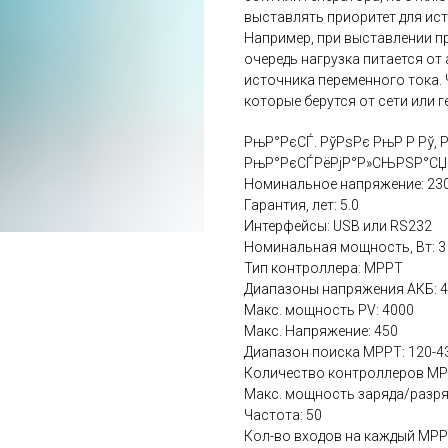
выставлять приоритет для ис
Например, при выставлении п
очередь нагрузка питается от
источника переменного тока.
которые берутся от сети или г
РњР°РєСЃ. РўРѕРє РњР Р Рў, Р
РњР°РєСЃРёРјР°Р»СЊРЅР°СЏ С
Номинальное напряжение: 23
Гарантия, лет: 5.0
Интерфейсы: USB или RS232
Номинальная мощность‚ Вт: 3
Тип контроллера: MPPT
Диапазоны напряжения АКБ: 
Макс. мощность PV: 4000
Макс. Напряжение: 450
Диапазон поиска MPPT: 120-4
Количество контроллеров MP
Макс. мощность заряда/разряд
Частота: 50
Кол-во входов на каждый MPPT