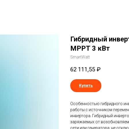
Гибридный инверт
MPPT 3 кВт
SmartWatt
62 111,55
₽
Купить
Особенностью гибридного ин
работы с источником переменн
инвертора. Гибридный инверт
заряжаемых от возобновляемо
сети или генератора, не откл