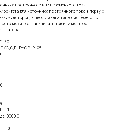
точника постоянного или переменного тока.
риоритета для источника постоянного тока в первую
 аккумуляторов, а недостающая энергия берется от
 Часто можно ограничивать ток или мощность,
енератора.
ђ: 60
ЌС„С„РµРєС‚РёР: 95
0
48
30
PT: 1
а: 3000.0
: 1.0