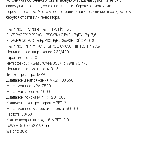
источника постоянного тока в первую очередь нагрузка питается от
аккумуляторов, а недостающая энергия берется от источника
переменного тока. Часто можно ограничивать ток или мощность, которые
берутся от сети или генератора.
РњР°РєСЃ. РўРѕРє РњР Р Рў, Рђ: 13,5
РњР°РєСЃРёРјР°Р»СЊРЅС‹Р№ С‚РѕРє РђРЎ, Рђ: 7,6
РљРѕР¶С„С„РёС†РёРµРЅС‚ РјРѕС‰РЅРѕСЃС‚Рё: 0,8
РњР°РєСЃРёРјР°Р»СЊРЅР°СЏ СЌС„С„РµРєС‚РёР: 97,8
Номинальное напряжение: 230/400
Гарантия, лет: 5.0
Интерфейсы: RS485/CAN/USB/ RF/WIFI/GPRS
Номинальная мощность‚ Вт: 5
Тип контроллера: MPPT
Диапазоны напряжения АКБ: 100-550
Макс. мощность PV: 7500
Макс. Напряжение: 1000
Диапазон поиска MPPT: 120-1000
Количество контроллеров MPPT: 2
Макс. мощность заряда/разряда: 5000.0
Частота: 50/60
Кол-во входов на каждый MPPT: 3.0
LxWxH: 505x453x198 mm
Weight: 30 g