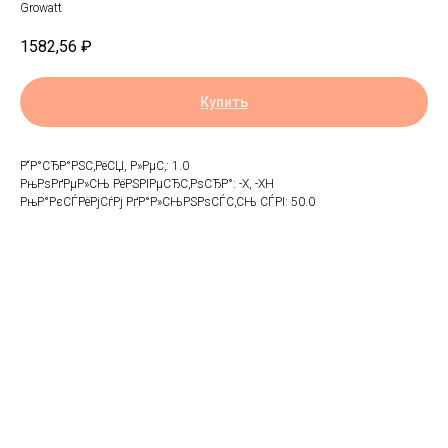
Growatt
1582,56
₽
Купить
Р“Р°СЂР°РЅС‚РёСЏ, Р»РµС‚: 1.0
РњРѕРґРµР»СЊ РёРЅРІРµСЂС‚РѕСЂР°: -X, -XH
РњР°РєСЃРёРјСѓРј РґР°Р»СЊРЅРѕСЃС‚СЊ СЃРІ: 50.0