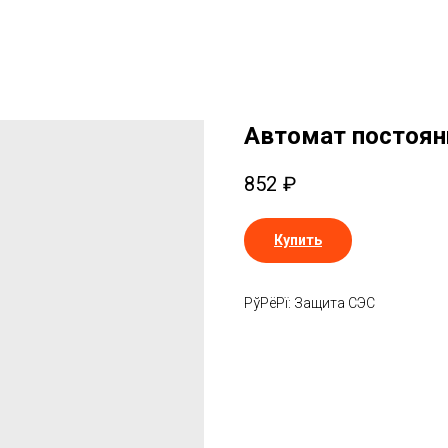
Автомат постоянн
852
₽
Купить
РўРёРї: Защита СЭС