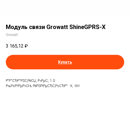
Модуль связи Growatt ShineGPRS-X
Growatt
3 165,12
₽
Купить
Р“Р°СЂР°РЅС‚РёСЏ, Р»РµС‚: 1.0
РњРѕРґРµР»СЊ РёРЅРІРµСЂС‚РѕСЂР°: -X, -XH