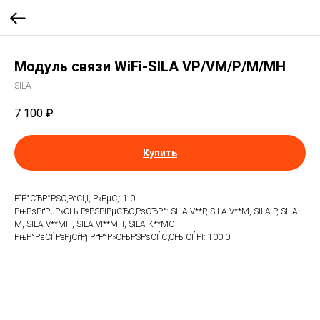
Модуль связи WiFi-SILA VP/VM/P/M/MH
SILA
7 100
₽
Купить
Р“Р°СЂР°РЅС‚РёСЏ, Р»РµС‚: 1.0
РњРѕРґРµР»СЊ РёРЅРІРµСЂС‚РѕСЂР°: SILA V**P, SILA V**M, SILA P, SILA
M, SILA V**MH, SILA VI**MH, SILA K**MO
РњР°РєСЃРёРјСѓРј РґР°Р»СЊРЅРѕСЃС‚СЊ СЃРІ: 100.0